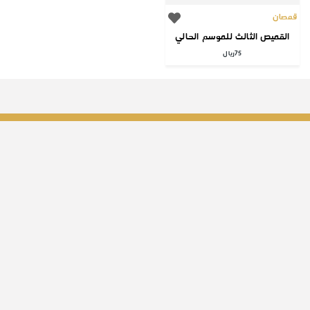
قمصان
القميص الثالث للموسم الحالي
75
ريال
الصفحات الثابتة
من نحن
الشروط والأحكام
الخصوصية
اتصل بنا
موقع الصقر السعودي
معلومات
Info@alsaqerfc.sa
0534141130