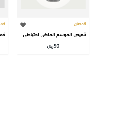
قمصان
قمص
قميص الموسم الماضي احتياطي
قمي
50
ريال
الصفحات
الشروط 
ا
موقع الصقر 