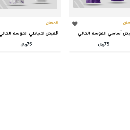
ان
قمصان
ص أساسي الموسم الحالي
قميص احتياطي الموسم الحالي
75
75
ريال
ريال
 الثابتة
معلومات
من نحن
qerfc.sa
والأحكام
34141130
لخصوصية
اتصل بنا
السعودي